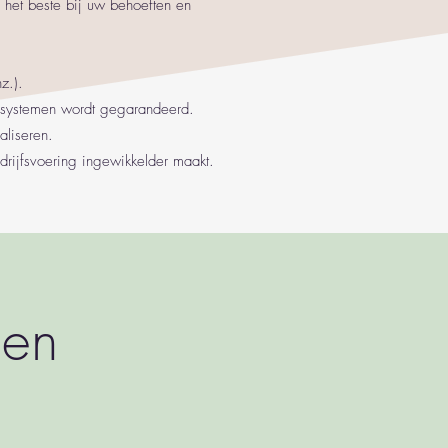
 het beste bij uw behoeften en
z.).
e systemen wordt gegarandeerd.
aliseren.
drijfsvoering ingewikkelder maakt.
 en