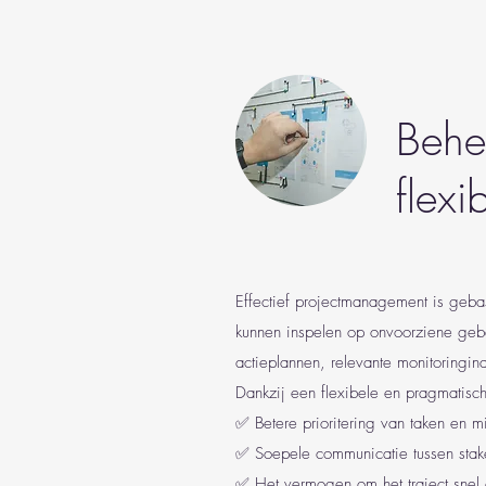
Behe
flexib
Effectief projectmanagement is geba
kunnen inspelen op onvoorziene gebeu
actieplannen, relevante monitoringin
Dankzij een flexibele en pragmatisc
✅ Betere prioritering van taken en 
✅ Soepele communicatie tussen stake
✅ Het vermogen om het traject snel 